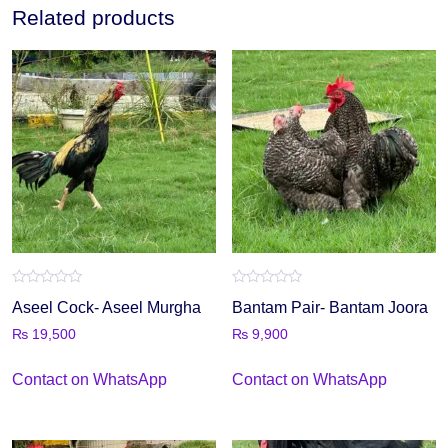
Related products
Rated
Rated
Aseel Cock- Aseel Murgha
Bantam Pair- Bantam Joora
0
0
out
out
₨
19,500
₨
9,900
of
of
5
5
Contact on WhatsApp
Contact on WhatsApp