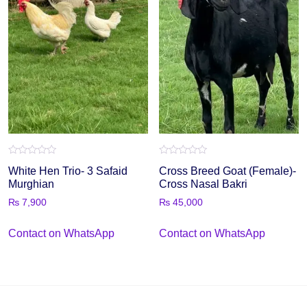
Rated
Rated
White Hen Trio- 3 Safaid
Cross Breed Goat (Female)-
0
0
out
out
Murghian
Cross Nasal Bakri
of
of
5
5
₨
7,900
₨
45,000
Contact on WhatsApp
Contact on WhatsApp