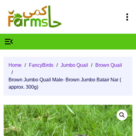
Home
/
FancyBirds
/
Jumbo Quail
/
Brown Quail
/
Brown Jumbo Quail Male- Brown Jumbo Batair Nar (
approx. 300g)