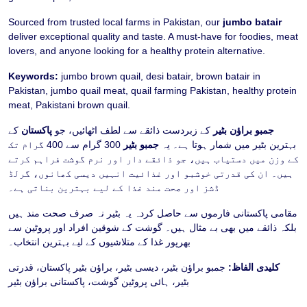
Sourced from trusted local farms in Pakistan, our
jumbo batair
deliver exceptional quality and taste. A must-have for foodies, meat
lovers, and anyone looking for a healthy protein alternative.
Keywords:
jumbo brown quail, desi batair, brown batair in
Pakistan, jumbo quail meat, quail farming Pakistan, healthy protein
meat, Pakistani brown quail.
جمبو براؤن بٹیر
کے زبردست ذائقے سے لطف اٹھائیں، جو
پاکستان
کے
بہترین بٹیر میں شمار ہوتا ہے۔ یہ
جمبو بٹیر
300 گرام سے 400 گرام تک
کے وزن میں دستیاب ہیں، جو ذائقے دار اور نرم گوشت فراہم کرتے
ہیں۔ ان کی قدرتی خوشبو اور غذائیت انہیں دیسی کھانوں، گرلڈ
ڈشز اور صحت مند غذا کے لیے بہترین بناتی ہے۔
مقامی پاکستانی فارموں سے حاصل کردہ یہ بٹیر نہ صرف صحت مند ہیں
بلکہ ذائقے میں بھی بے مثال ہیں۔ گوشت کے شوقین افراد اور پروٹین سے
بھرپور غذا کے متلاشیوں کے لیے بہترین انتخاب۔
کلیدی الفاظ:
جمبو براؤن بٹیر، دیسی بٹیر، براؤن بٹیر پاکستان، قدرتی
بٹیر، ہائی پروٹین گوشت، پاکستانی براؤن بٹیر